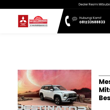
Dealer Resmi Mitsubishi
Hubungi Kami!
081233588833
Terbit
Mes
Mit
Bes
Jakart