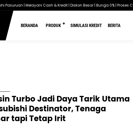
 Pasuruan | Melayani Cash & Kredit | Diskon Besar | Bunga 0% | Proses Cep
You are here :
Beranda
/
Artikel oleh admin
BERANDA
PRODUK
SIMULASI KREDIT
BERITA
Author:
admin
: 10 January 2026
in Turbo Jadi Daya Tarik Utama
subishi Destinator, Tenaga
ar tapi Tetap Irit
a – Mitsubishi All-New Destinator langsung mencuri perhatian pasar