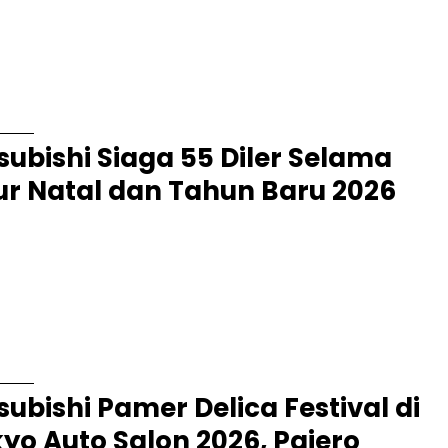
resmi dirilis pada Juli 2025. SUV menengah berkapasitas tujuh
ang ini mencatatkan penjualan lebih dari 12 ribu unit, melampaui
: 10 January 2026
subishi Siaga 55 Diler Selama
ur Natal dan Tahun Baru 2026
a – Periode libur Natal dan Tahun Baru secara konsisten, menjadi
satu momen dengan tingkat mobilitas tertinggi di Indonesia.
tas perjalanan jarak jauh, kunjungan keluarga, hingga penggunaan
aan harian...
: 10 January 2026
subishi Pamer Delica Festival di
yo Auto Salon 2026, Pajero