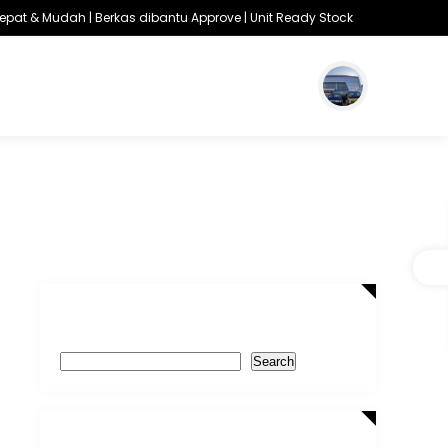
at & Mudah | Berkas dibantu Approve | Unit Ready Stock
Search
Search
Recent Posts