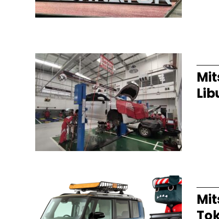
sejak 
penump
target...
Terbit
Mit
Lib
Jakart
salah 
Aktivi
kendar
Terbit
Mit
Tok