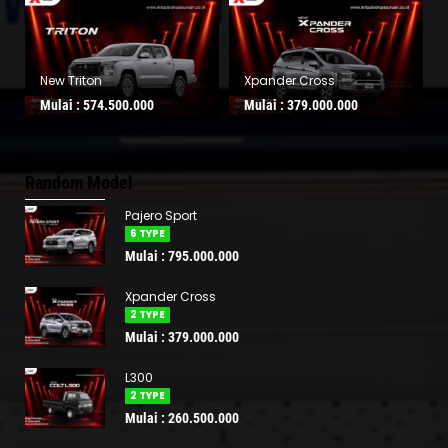
New Triton
Xpander Cross
L300
Mulai :
574.500.000
Mulai :
379.000.000
Mulai
Random Model
Pajero Sport
6 TYPE
Mulai : 795.000.000
Xpander Cross
2 TYPE
Mulai : 379.000.000
L300
2 TYPE
Mulai : 260.500.000