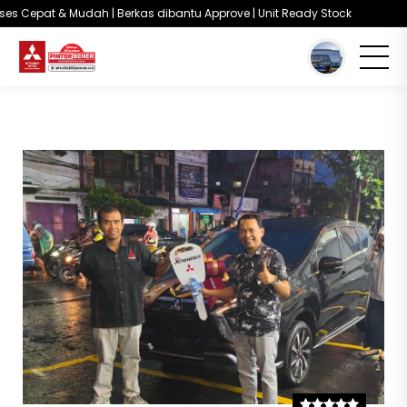
ses Cepat & Mudah | Berkas dibantu Approve | Unit Ready Stock
You are here :
Beranda
/
Testimoni
/ Hal : 2
Testimoni